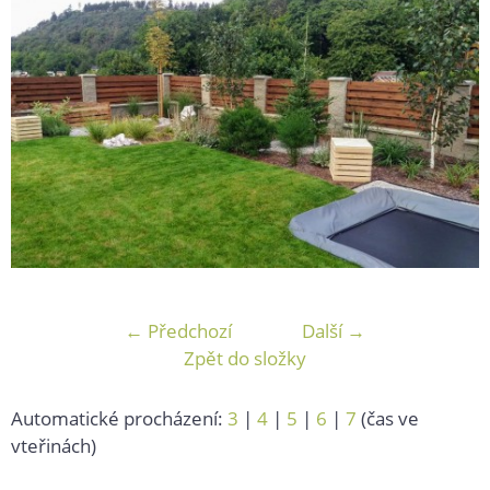
← Předchozí
Další →
Zpět do složky
Automatické procházení:
3
|
4
|
5
|
6
|
7
(čas ve
vteřinách)