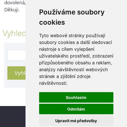
dovolená, kontaktujte nás až po jejím ukončení.
Děkuji.
Používáme soubory
cookies
Vyhledávání
Tyto webové stránky používají
soubory cookies a další sledovací
nástroje s cílem vylepšení
uživatelského prostředí, zobrazení
přizpůsobeného obsahu a reklam,
analýzy návštěvnosti webových
stránek a zjištění zdroje
návštěvnosti.
Souhlasím
Odmítám
Update cookies preferences
Upravit mé předvolby
© 2026 eStránky.cz
|