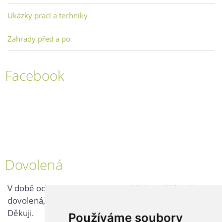
Ukázky prací a techniky
Zahrady před a po
Facebook
Dovolená
V době od 25. 7. - 2. 8. 2026 probíhá v naší firmě
dovolená, kontaktujte nás až po jejím ukončení.
Děkuji.
Používáme soubory