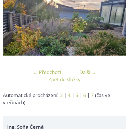
← Předchozí
Další →
Zpět do složky
Automatické procházení:
3
|
4
|
5
|
6
|
7
(čas ve
vteřinách)
Ing. Soňa Černá