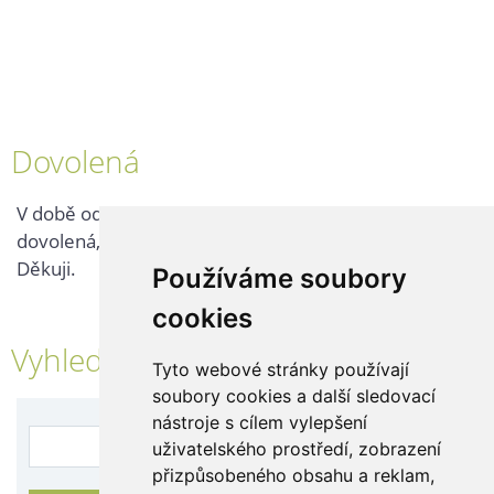
Dovolená
V době od 25. 7. - 2. 8. 2026 probíhá v naší firmě
dovolená, kontaktujte nás až po jejím ukončení.
Děkuji.
Používáme soubory
cookies
Vyhledávání
Tyto webové stránky používají
soubory cookies a další sledovací
nástroje s cílem vylepšení
uživatelského prostředí, zobrazení
přizpůsobeného obsahu a reklam,