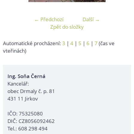
← Předchozí
Další →
Zpět do složky
Automatické procházení:
3
|
4
|
5
|
6
|
7
(čas ve
vteřinách)
Ing. Soňa Černá
Kancelář:
obec Drmaly č. p. 81
431 11 Jirkov
IČO: 75325080
DIČ: CZ8056092462
Tel.: 608 298 494