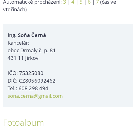
Automatické procházení:
3
|
4
|
5
|
6
|
7
(čas ve
vteřinách)
Ing. Soňa Černá
Kancelář:
obec Drmaly č. p. 81
431 11 Jirkov
IČO: 75325080
DIČ: CZ8056092462
Tel.: 608 298 494
sona.cerna@gmail.com
Fotoalbum