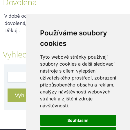
Dovolená
V době od 25. 7. - 2. 8. 2026 probíhá v naší firmě
dovolená, kontaktujte nás až po jejím ukončení.
Děkuji.
Používáme soubory
cookies
Vyhledávání
Tyto webové stránky používají
soubory cookies a další sledovací
nástroje s cílem vylepšení
uživatelského prostředí, zobrazení
přizpůsobeného obsahu a reklam,
analýzy návštěvnosti webových
stránek a zjištění zdroje
návštěvnosti.
Souhlasím