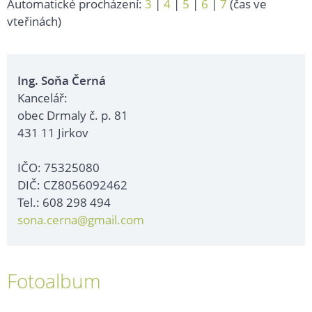
Automatické procházení:
3
|
4
|
5
|
6
|
7
(čas ve
vteřinách)
Ing. Soňa Černá
Kancelář:
obec Drmaly č. p. 81
431 11 Jirkov
IČO: 75325080
DIČ: CZ8056092462
Tel.: 608 298 494
sona.cerna@gmail.com
Fotoalbum