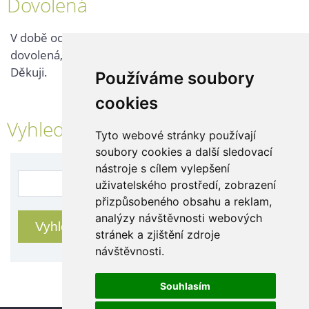
Dovolená
V době od 25. 7. - 2. 8. 2026 probíhá v naší firmě
dovolená, kontaktujte nás až po jejím ukončení.
Děkuji.
Používáme soubory
cookies
Vyhledávání
Tyto webové stránky používají
soubory cookies a další sledovací
nástroje s cílem vylepšení
uživatelského prostředí, zobrazení
přizpůsobeného obsahu a reklam,
analýzy návštěvnosti webových
stránek a zjištění zdroje
návštěvnosti.
Souhlasím