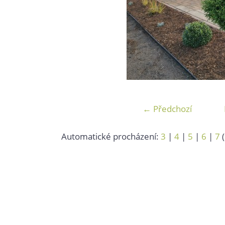
← Předchozí
Automatické procházení:
3
|
4
|
5
|
6
|
7
(