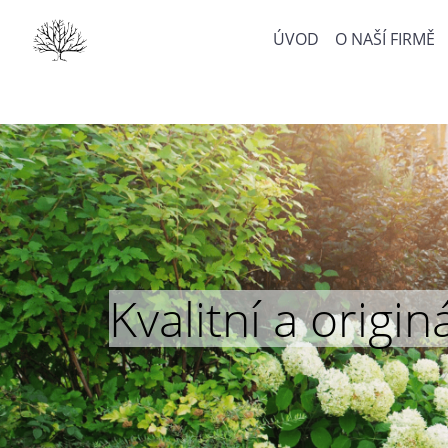
ÚVOD
O NAŠÍ FIRMĚ
Kvalitní a orig