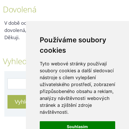
Dovolená
V době od 25. 7. - 2. 8. 2026 probíhá v naší firmě
dovolená, kontaktujte nás až po jejím ukončení.
Děkuji.
Používáme soubory
cookies
Vyhledávání
Tyto webové stránky používají
soubory cookies a další sledovací
nástroje s cílem vylepšení
uživatelského prostředí, zobrazení
přizpůsobeného obsahu a reklam,
analýzy návštěvnosti webových
stránek a zjištění zdroje
návštěvnosti.
Souhlasím