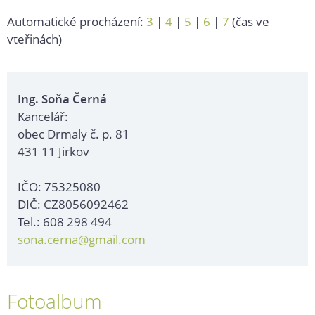
Automatické procházení:
3
|
4
|
5
|
6
|
7
(čas ve
vteřinách)
Ing. Soňa Černá
Kancelář:
obec Drmaly č. p. 81
431 11 Jirkov
IČO: 75325080
DIČ: CZ8056092462
Tel.: 608 298 494
sona.cerna@gmail.com
Fotoalbum