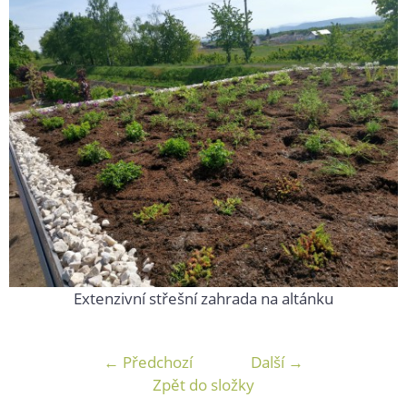
Extenzivní střešní zahrada na altánku
← Předchozí
Další →
Zpět do složky