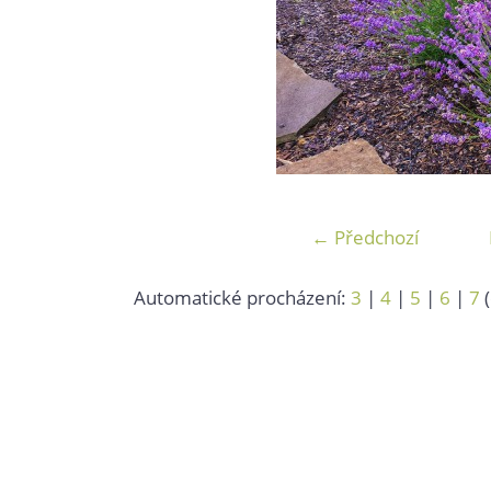
← Předchozí
Automatické procházení:
3
|
4
|
5
|
6
|
7
(