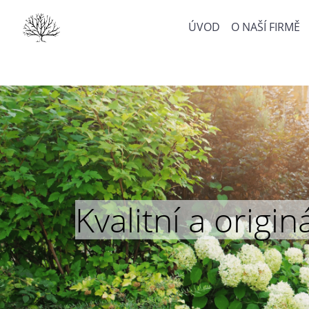
ÚVOD
O NAŠÍ FIRMĚ
Kvalitní a orig