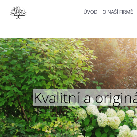
ÚVOD
O NAŠÍ FIRMĚ
Kvalitní a orig