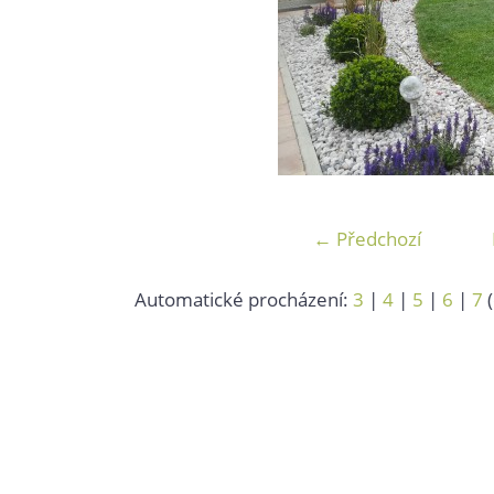
← Předchozí
Automatické procházení:
3
|
4
|
5
|
6
|
7
(