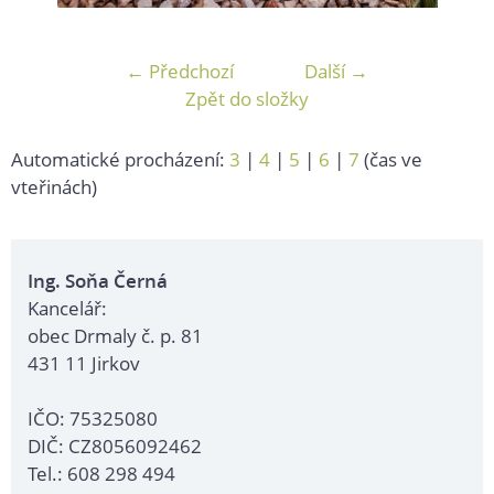
← Předchozí
Další →
Zpět do složky
Automatické procházení:
3
|
4
|
5
|
6
|
7
(čas ve
vteřinách)
Ing. Soňa Černá
Kancelář:
obec Drmaly č. p. 81
431 11 Jirkov
IČO: 75325080
DIČ: CZ8056092462
Tel.: 608 298 494