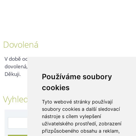
Dovolená
V době od 25. 7. - 2. 8. 2026 probíhá v naší firmě
dovolená, kontaktujte nás až po jejím ukončení.
Děkuji.
Používáme soubory
cookies
Vyhledávání
Tyto webové stránky používají
soubory cookies a další sledovací
nástroje s cílem vylepšení
uživatelského prostředí, zobrazení
přizpůsobeného obsahu a reklam,