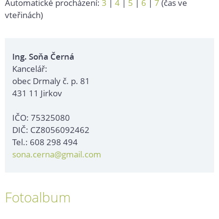
Automatické procházení:
3
|
4
|
5
|
6
|
7
(čas ve
vteřinách)
Ing. Soňa Černá
Kancelář:
obec Drmaly č. p. 81
431 11 Jirkov
IČO: 75325080
DIČ: CZ8056092462
Tel.: 608 298 494
sona.cerna@gmail.com
Fotoalbum