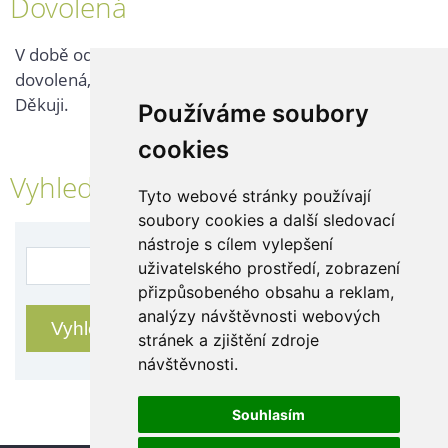
Dovolená
V době od 25. 7. - 2. 8. 2026 probíhá v naší firmě
dovolená, kontaktujte nás až po jejím ukončení.
Děkuji.
Používáme soubory
cookies
Vyhledávání
Tyto webové stránky používají
soubory cookies a další sledovací
nástroje s cílem vylepšení
uživatelského prostředí, zobrazení
přizpůsobeného obsahu a reklam,
analýzy návštěvnosti webových
stránek a zjištění zdroje
návštěvnosti.
Souhlasím