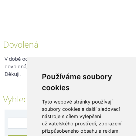
Dovolená
V době od 25. 7. - 2. 8. 2026 probíhá v naší firmě
dovolená, kontaktujte nás až po jejím ukončení.
Děkuji.
Používáme soubory
cookies
Vyhledávání
Tyto webové stránky používají
soubory cookies a další sledovací
nástroje s cílem vylepšení
uživatelského prostředí, zobrazení
přizpůsobeného obsahu a reklam,