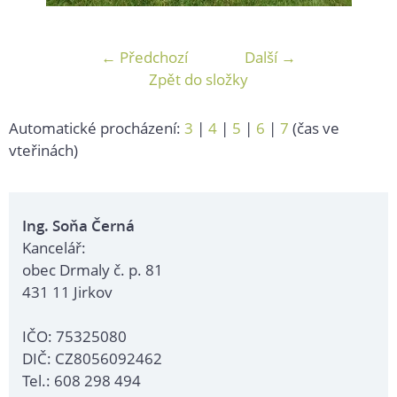
← Předchozí
Další →
Zpět do složky
Automatické procházení:
3
|
4
|
5
|
6
|
7
(čas ve
vteřinách)
Ing. Soňa Černá
Kancelář:
obec Drmaly č. p. 81
431 11 Jirkov
IČO: 75325080
DIČ: CZ8056092462
Tel.: 608 298 494