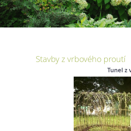
Stavby z vrbového proutí
Tunel z 