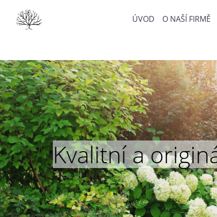
ÚVOD
O NAŠÍ FIRMĚ
Kvalitní a orig