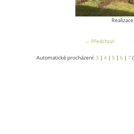
Realizace
← Předchozí
Automatické procházení:
3
|
4
|
5
|
6
|
7
(