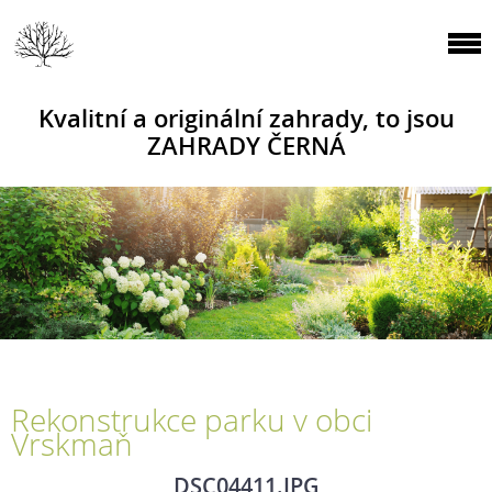
Kvalitní a originální zahrady, to jsou
ZAHRADY ČERNÁ
Rekonstrukce parku v obci
Vrskmaň
DSC04411.JPG