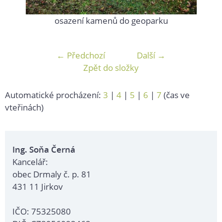
osazení kamenů do geoparku
← Předchozí
Další →
Zpět do složky
Automatické procházení:
3
|
4
|
5
|
6
|
7
(čas ve
vteřinách)
Ing. Soňa Černá
Kancelář:
obec Drmaly č. p. 81
431 11 Jirkov
IČO: 75325080