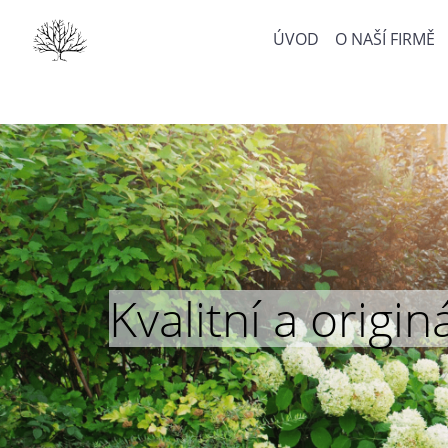
ÚVOD
O NAŠÍ FIRMĚ
Kvalitní a orig