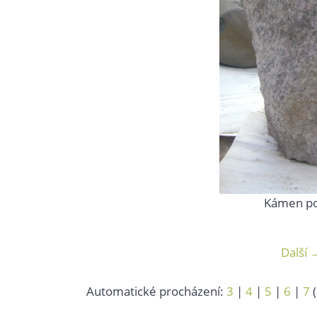
Kámen po
Další 
Automatické procházení:
3
|
4
|
5
|
6
|
7
(