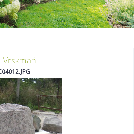
i Vrskmaň
C04012.JPG