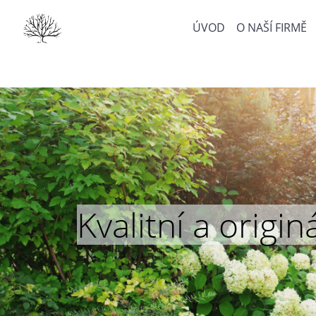
ÚVOD
O NAŠÍ FIRMĚ
Kvalitní a orig