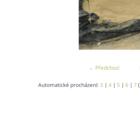
← Předchozí
Automatické procházení:
3
|
4
|
5
|
6
|
7
(