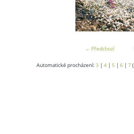
← Předchozí
Automatické procházení:
3
|
4
|
5
|
6
|
7
(