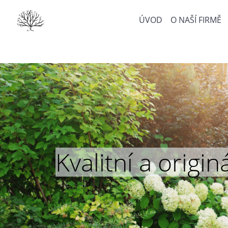
ÚVOD
O NAŠÍ FIRMĚ
Kvalitní a orig