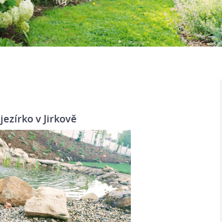
jezírko v Jirkově