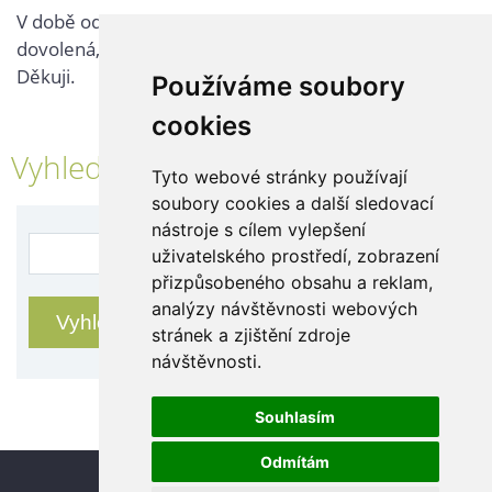
V době od 25. 7. - 2. 8. 2026 probíhá v naší firmě
dovolená, kontaktujte nás až po jejím ukončení.
Děkuji.
Používáme soubory
cookies
Vyhledávání
Tyto webové stránky používají
soubory cookies a další sledovací
nástroje s cílem vylepšení
uživatelského prostředí, zobrazení
přizpůsobeného obsahu a reklam,
analýzy návštěvnosti webových
stránek a zjištění zdroje
návštěvnosti.
Souhlasím
Odmítám
Update cookies preferences