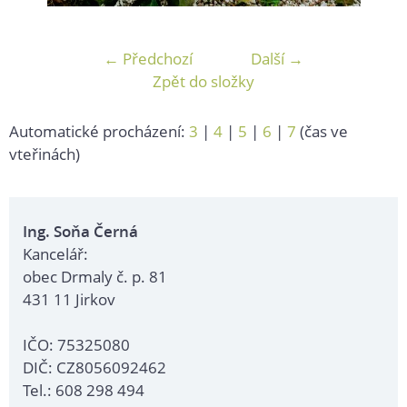
← Předchozí
Další →
Zpět do složky
Automatické procházení:
3
|
4
|
5
|
6
|
7
(čas ve
vteřinách)
Ing. Soňa Černá
Kancelář:
obec Drmaly č. p. 81
431 11 Jirkov
IČO: 75325080
DIČ: CZ8056092462
Tel.: 608 298 494