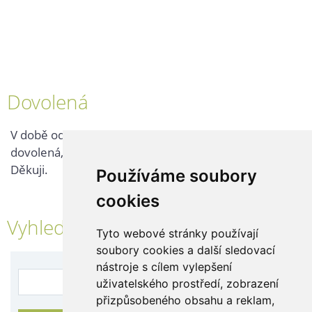
Dovolená
V době od 25. 7. - 2. 8. 2026 probíhá v naší firmě
dovolená, kontaktujte nás až po jejím ukončení.
Děkuji.
Používáme soubory
cookies
Vyhledávání
Tyto webové stránky používají
soubory cookies a další sledovací
nástroje s cílem vylepšení
uživatelského prostředí, zobrazení
přizpůsobeného obsahu a reklam,