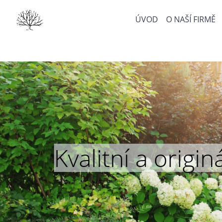
ÚVOD
O NAŠÍ FIRMĚ
Kvalitní a orig