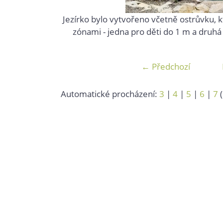
Jezírko bylo vytvořeno včetně ostrůvku, k
zónami - jedna pro děti do 1 m a druhá 
← Předchozí
Automatické procházení:
3
|
4
|
5
|
6
|
7
(