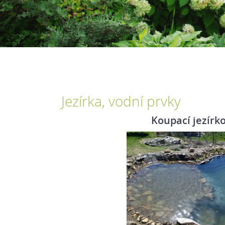
Jezírka, vodní prvky
Koupací jezírk