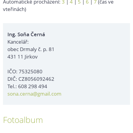
Automatické procházení:
3
|
4
|
5
|
6
|
7
(čas ve
vteřinách)
Ing. Soňa Černá
Kancelář:
obec Drmaly č. p. 81
431 11 Jirkov
IČO: 75325080
DIČ: CZ8056092462
Tel.: 608 298 494
sona.cerna@gmail.com
Fotoalbum