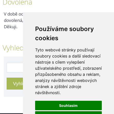
Dovolená
V době od 25. 7. - 2. 8. 2026 probíhá v naší firmě
dovolená, kontaktujte nás až po jejím ukončení.
Děkuji.
Používáme soubory
cookies
Vyhledávání
Tyto webové stránky používají
soubory cookies a další sledovací
nástroje s cílem vylepšení
uživatelského prostředí, zobrazení
přizpůsobeného obsahu a reklam,
analýzy návštěvnosti webových
stránek a zjištění zdroje
návštěvnosti.
Souhlasím