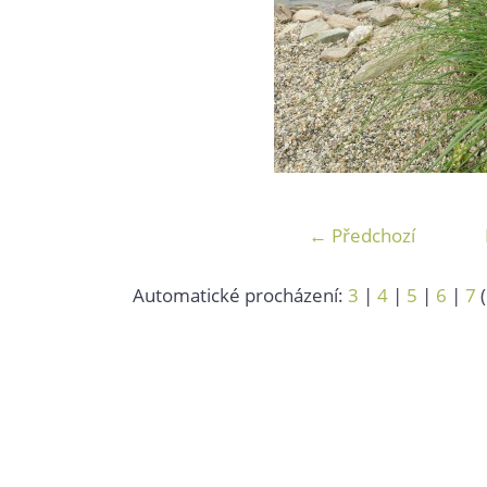
← Předchozí
Automatické procházení:
3
|
4
|
5
|
6
|
7
(