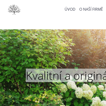
ÚVOD
O NAŠÍ FIRMĚ
Kvalitní a orig