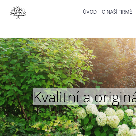
ÚVOD
O NAŠÍ FIRMĚ
Kvalitní a orig