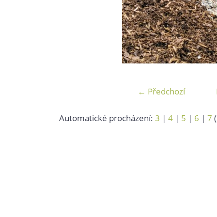
← Předchozí
Automatické procházení:
3
|
4
|
5
|
6
|
7
(