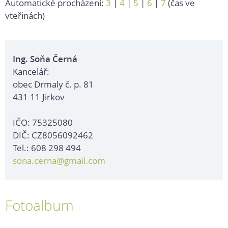
Automatické procházení:
3
|
4
|
5
|
6
|
7
(čas ve
vteřinách)
Ing. Soňa Černá
Kancelář:
obec Drmaly č. p. 81
431 11 Jirkov
IČO: 75325080
DIČ: CZ8056092462
Tel.: 608 298 494
sona.cerna@gmail.com
Fotoalbum