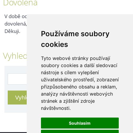
Dovolená
V době od 25. 7. - 2. 8. 2026 probíhá v naší firmě
dovolená, kontaktujte nás až po jejím ukončení.
Děkuji.
Používáme soubory
cookies
Vyhledávání
Tyto webové stránky používají
soubory cookies a další sledovací
nástroje s cílem vylepšení
uživatelského prostředí, zobrazení
přizpůsobeného obsahu a reklam,
analýzy návštěvnosti webových
stránek a zjištění zdroje
návštěvnosti.
Souhlasím