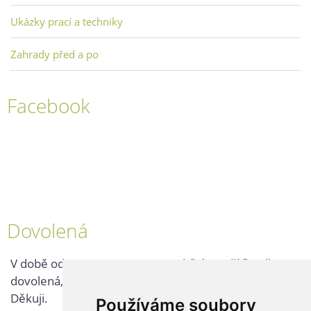
Ukázky prací a techniky
Zahrady před a po
Facebook
Dovolená
V době od 25. 7. - 2. 8. 2026 probíhá v naší firmě
dovolená, kontaktujte nás až po jejím ukončení.
Děkuji.
Používáme soubory