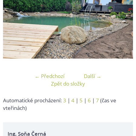
← Předchozí
Další →
Zpět do složky
Automatické procházení:
3
|
4
|
5
|
6
|
7
(čas ve
vteřinách)
Ing. Soňa Černá