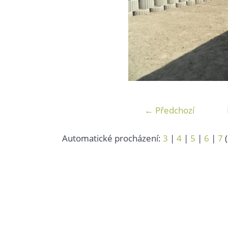
← Předchozí
Automatické procházení:
3
|
4
|
5
|
6
|
7
(