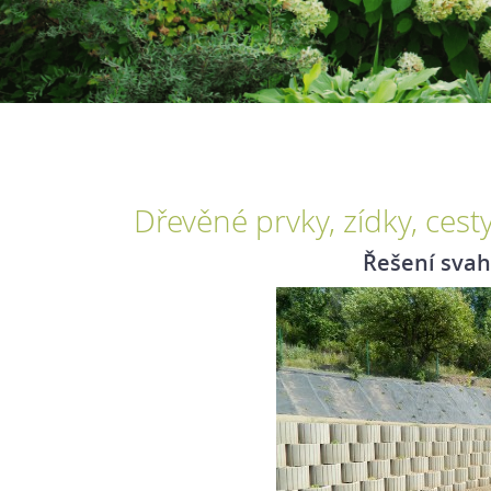
Dřevěné prvky, zídky, cest
Řešení sva