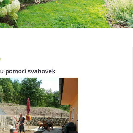
y
hu pomocí svahovek