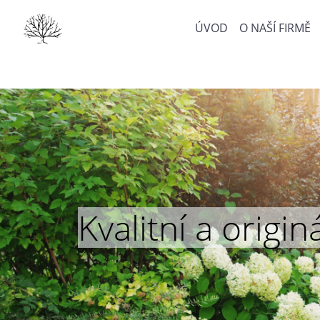
ÚVOD
O NAŠÍ FIRMĚ
Kvalitní a orig