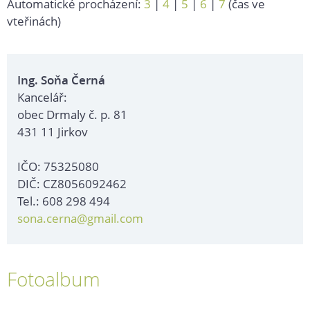
Automatické procházení:
3
|
4
|
5
|
6
|
7
(čas ve
vteřinách)
Ing. Soňa Černá
Kancelář:
obec Drmaly č. p. 81
431 11 Jirkov
IČO: 75325080
DIČ: CZ8056092462
Tel.: 608 298 494
sona.cerna@gmail.com
Fotoalbum