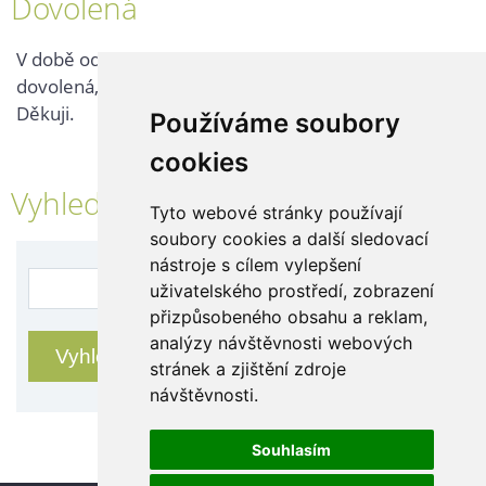
Dovolená
V době od 25. 7. - 2. 8. 2026 probíhá v naší firmě
dovolená, kontaktujte nás až po jejím ukončení.
Děkuji.
Používáme soubory
cookies
Vyhledávání
Tyto webové stránky používají
soubory cookies a další sledovací
nástroje s cílem vylepšení
uživatelského prostředí, zobrazení
přizpůsobeného obsahu a reklam,
analýzy návštěvnosti webových
stránek a zjištění zdroje
návštěvnosti.
Souhlasím