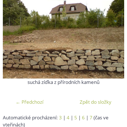
suchá zíďka z přírodních kamenů
← Předchozí
Zpět do složky
Automatické procházení:
3
|
4
|
5
|
6
|
7
(čas ve
vteřinách)