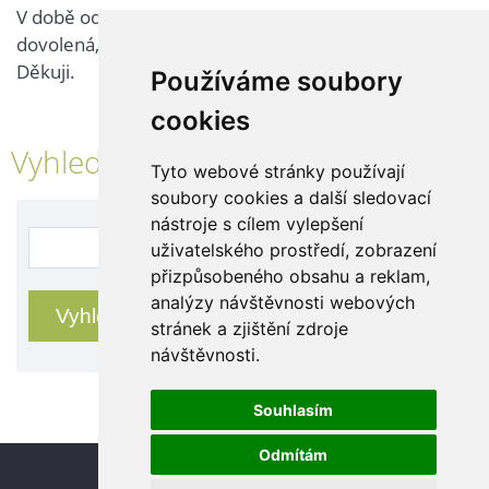
V době od 25. 7. - 2. 8. 2026 probíhá v naší firmě
dovolená, kontaktujte nás až po jejím ukončení.
Děkuji.
Používáme soubory
cookies
Vyhledávání
Tyto webové stránky používají
soubory cookies a další sledovací
nástroje s cílem vylepšení
uživatelského prostředí, zobrazení
přizpůsobeného obsahu a reklam,
analýzy návštěvnosti webových
stránek a zjištění zdroje
návštěvnosti.
Souhlasím
Odmítám
Update cookies preferences