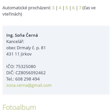
Automatické procházení:
3
|
4
|
5
|
6
|
7
(čas ve
vteřinách)
Ing. Soňa Černá
Kancelář:
obec Drmaly č. p. 81
431 11 Jirkov
IČO: 75325080
DIČ: CZ8056092462
Tel.: 608 298 494
sona.cerna@gmail.com
Fotoalbum