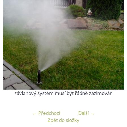
závlahový systém musí být řádně zazimován
← Předchozí
Další →
Zpět do složky