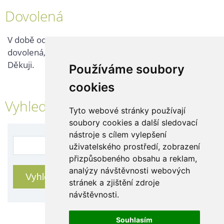
Dovolená
V době od 25. 7. - 2. 8. 2026 probíhá v naší firmě
dovolená, kontaktujte nás až po jejím ukončení.
Děkuji.
Používáme soubory
cookies
Vyhledávání
Tyto webové stránky používají
soubory cookies a další sledovací
nástroje s cílem vylepšení
uživatelského prostředí, zobrazení
přizpůsobeného obsahu a reklam,
analýzy návštěvnosti webových
stránek a zjištění zdroje
návštěvnosti.
Souhlasím