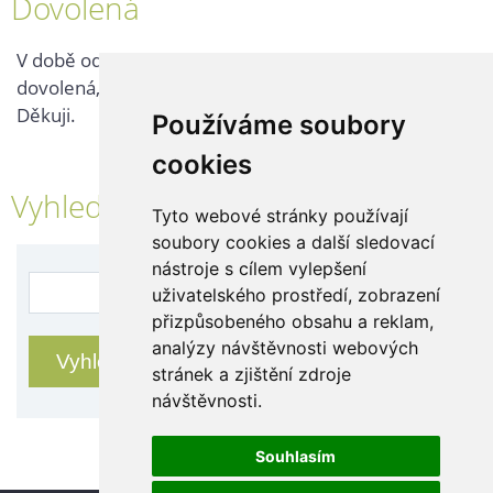
Dovolená
V době od 25. 7. - 2. 8. 2026 probíhá v naší firmě
dovolená, kontaktujte nás až po jejím ukončení.
Děkuji.
Používáme soubory
cookies
Vyhledávání
Tyto webové stránky používají
soubory cookies a další sledovací
nástroje s cílem vylepšení
uživatelského prostředí, zobrazení
přizpůsobeného obsahu a reklam,
analýzy návštěvnosti webových
stránek a zjištění zdroje
návštěvnosti.
Souhlasím