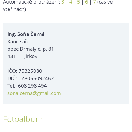
Automatické procházení:
3
|
4
|
5
|
6
|
7
(čas ve
vteřinách)
Ing. Soňa Černá
Kancelář:
obec Drmaly č. p. 81
431 11 Jirkov
IČO: 75325080
DIČ: CZ8056092462
Tel.: 608 298 494
sona.cerna@gmail.com
Fotoalbum