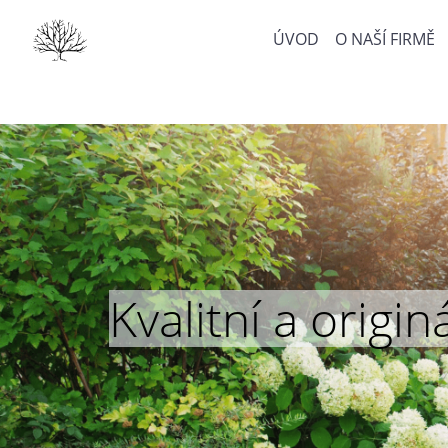
ÚVOD
O NAŠÍ FIRMĚ
Kvalitní a orig