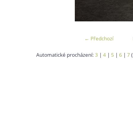
← Předchozí
Automatické procházení:
3
|
4
|
5
|
6
|
7
(