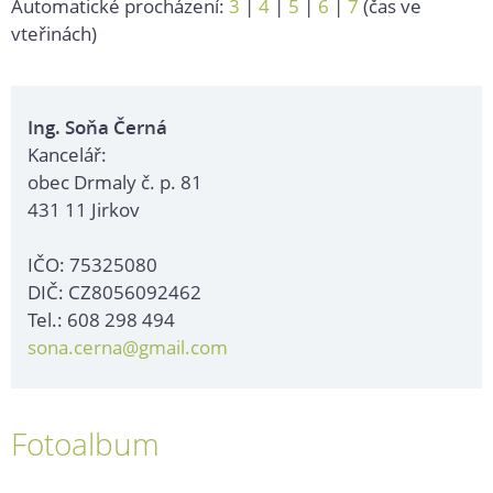
Automatické procházení:
3
|
4
|
5
|
6
|
7
(čas ve
vteřinách)
Ing. Soňa Černá
Kancelář:
obec Drmaly č. p. 81
431 11 Jirkov
IČO: 75325080
DIČ: CZ8056092462
Tel.: 608 298 494
sona.cerna@gmail.com
Fotoalbum