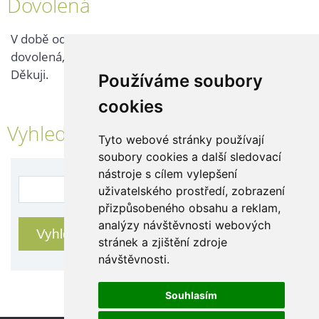
Dovolená
V době od 25. 7. - 2. 8. 2026 probíhá v naší firmě
dovolená, kontaktujte nás až po jejím ukončení.
Děkuji.
Používáme soubory
cookies
Vyhledávání
Tyto webové stránky používají
soubory cookies a další sledovací
nástroje s cílem vylepšení
uživatelského prostředí, zobrazení
přizpůsobeného obsahu a reklam,
analýzy návštěvnosti webových
stránek a zjištění zdroje
návštěvnosti.
Souhlasím