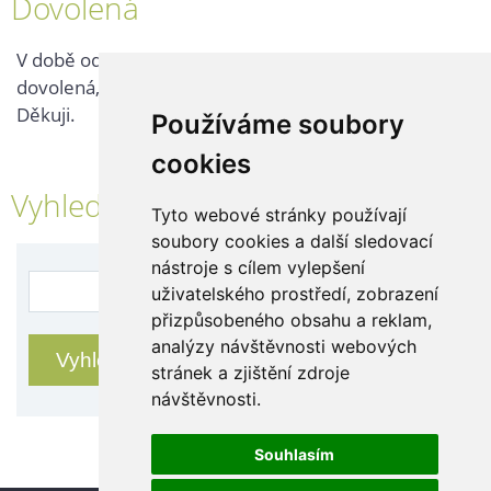
Dovolená
V době od 25. 7. - 2. 8. 2026 probíhá v naší firmě
dovolená, kontaktujte nás až po jejím ukončení.
Děkuji.
Používáme soubory
cookies
Vyhledávání
Tyto webové stránky používají
soubory cookies a další sledovací
nástroje s cílem vylepšení
uživatelského prostředí, zobrazení
přizpůsobeného obsahu a reklam,
analýzy návštěvnosti webových
stránek a zjištění zdroje
návštěvnosti.
Souhlasím