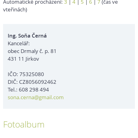
Automatické procházení:
3
|
4
|
5
|
6
|
7
(čas ve
vteřinách)
Ing. Soňa Černá
Kancelář:
obec Drmaly č. p. 81
431 11 Jirkov
IČO: 75325080
DIČ: CZ8056092462
Tel.: 608 298 494
sona.cerna@gmail.com
Fotoalbum