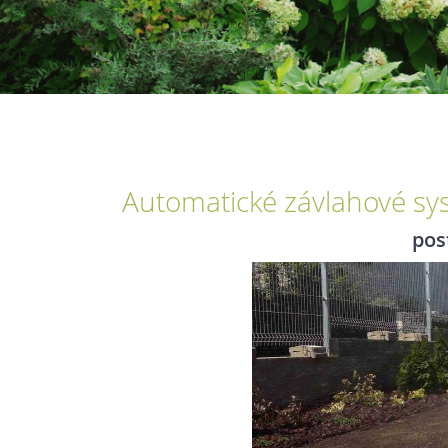
Automatické závlahové sy
pos