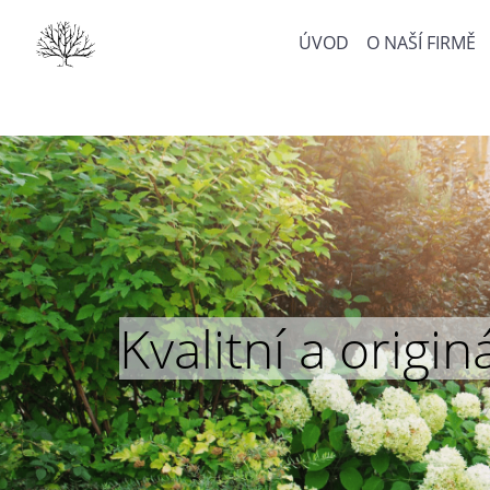
ÚVOD
O NAŠÍ FIRMĚ
Kvalitní a orig