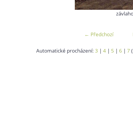
závlah
← Předchozí
Automatické procházení:
3
|
4
|
5
|
6
|
7
(