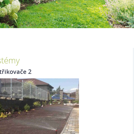
stémy
třikovače 2