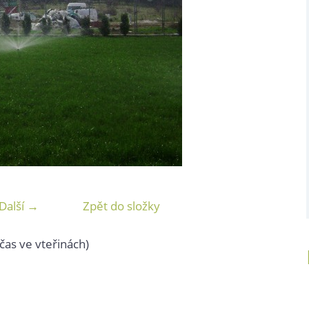
Další →
Zpět do složky
čas ve vteřinách)