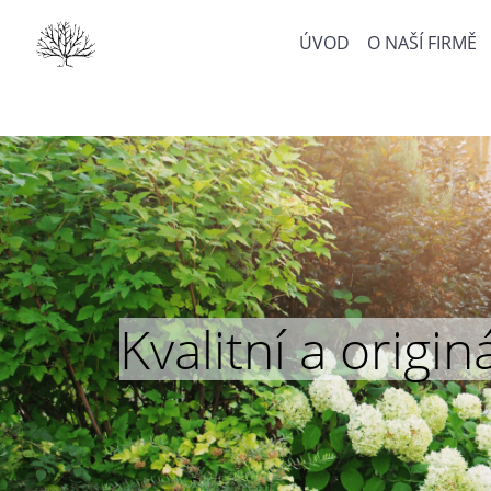
ÚVOD
O NAŠÍ FIRMĚ
Kvalitní a orig