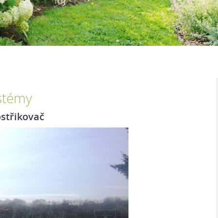
stémy
střikovač