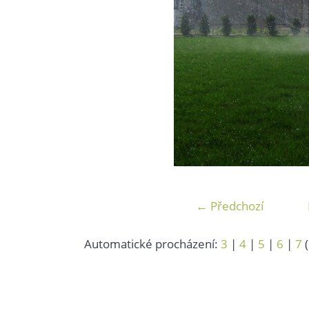
← Předchozí
Automatické procházení:
3
|
4
|
5
|
6
|
7
(