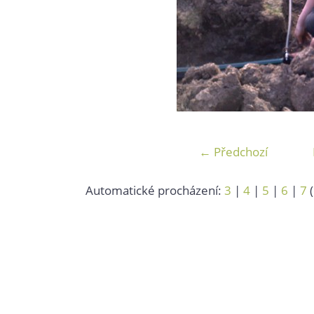
← Předchozí
Automatické procházení:
3
|
4
|
5
|
6
|
7
(