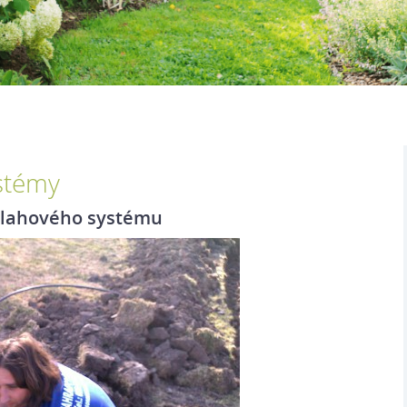
stémy
vlahového systému