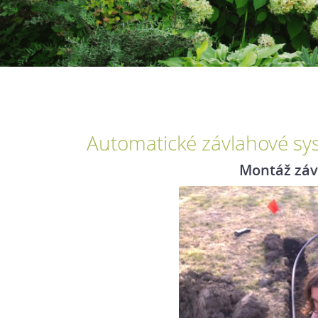
Automatické závlahové sy
Montáž zá