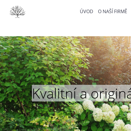
ÚVOD
O NAŠÍ FIRMĚ
Kvalitní a orig