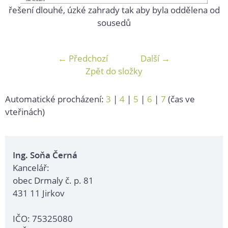
řešení dlouhé, úzké zahrady tak aby byla oddělena od
sousedů
← Předchozí
Další →
Zpět do složky
Automatické procházení:
3
|
4
|
5
|
6
|
7
(čas ve
vteřinách)
Ing. Soňa Černá
Kancelář:
obec Drmaly č. p. 81
431 11 Jirkov
IČO: 75325080