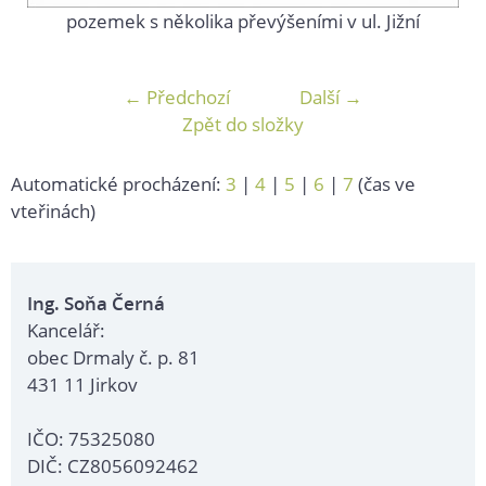
pozemek s několika převýšeními v ul. Jižní
← Předchozí
Další →
Zpět do složky
Automatické procházení:
3
|
4
|
5
|
6
|
7
(čas ve
vteřinách)
Ing. Soňa Černá
Kancelář:
obec Drmaly č. p. 81
431 11 Jirkov
IČO: 75325080
DIČ: CZ8056092462