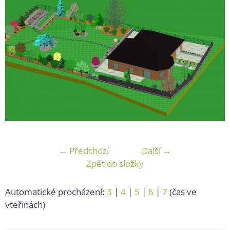
← Předchozí
Další →
Zpět do složky
Automatické procházení:
3
|
4
|
5
|
6
|
7
(čas ve
vteřinách)