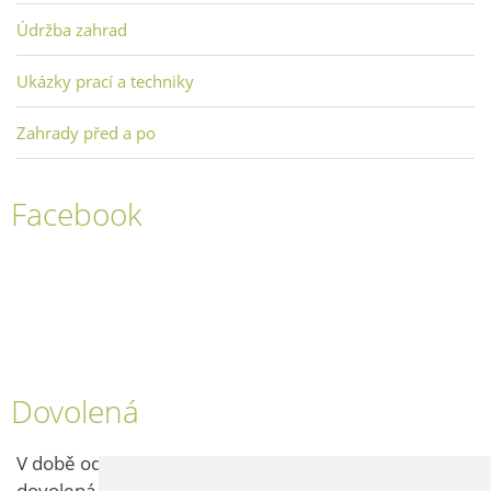
Údržba zahrad
Ukázky prací a techniky
Zahrady před a po
Facebook
Dovolená
V době od 25. 7. - 2. 8. 2026 probíhá v naší firmě
dovolená, kontaktujte nás až po jejím ukončení.