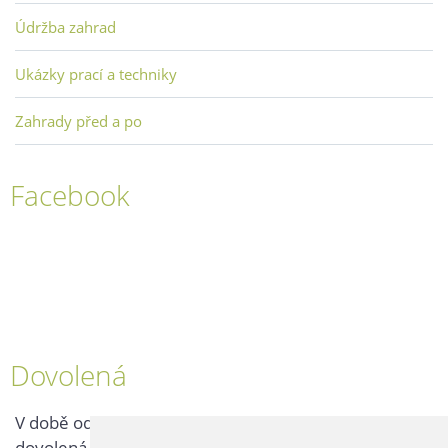
Údržba zahrad
Ukázky prací a techniky
Zahrady před a po
Facebook
Dovolená
V době od 25. 7. - 2. 8. 2026 probíhá v naší firmě
dovolená, kontaktujte nás až po jejím ukončení.