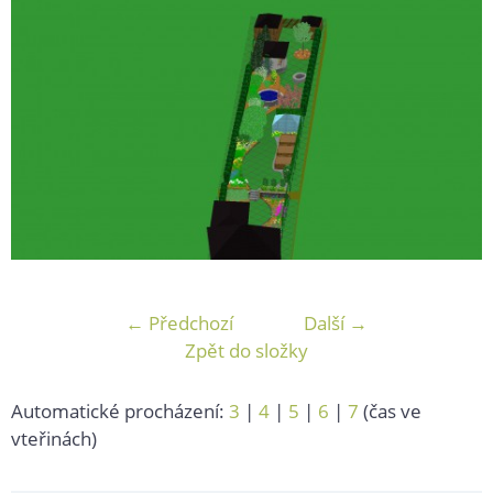
← Předchozí
Další →
Zpět do složky
Automatické procházení:
3
|
4
|
5
|
6
|
7
(čas ve
vteřinách)