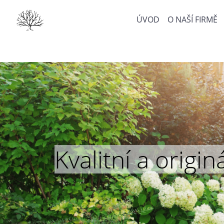
ÚVOD
O NAŠÍ FIRMĚ
Kvalitní a orig