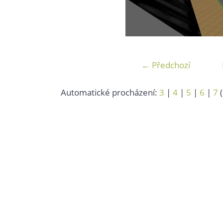
← Předchozí
Automatické procházení:
3
|
4
|
5
|
6
|
7
(