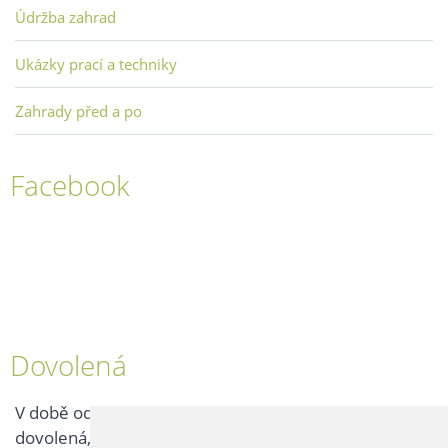
Údržba zahrad
Ukázky prací a techniky
Zahrady před a po
Facebook
Dovolená
V době od 25. 7. - 2. 8. 2026 probíhá v naší firmě
dovolená, kontaktujte nás až po jejím ukončení.