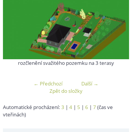
rozčlenění svažitého pozemku na 3 terasy
← Předchozí
Další →
Zpět do složky
Automatické procházení:
3
|
4
|
5
|
6
|
7
(čas ve
vteřinách)