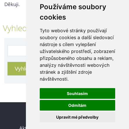
Děkuji.
Používáme soubory
cookies
Vyhledávání
Tyto webové stránky používají
soubory cookies a další sledovací
nástroje s cílem vylepšení
uživatelského prostředí, zobrazení
přizpůsobeného obsahu a reklam,
analýzy návštěvnosti webových
stránek a zjištění zdroje
návštěvnosti.
Souhlasím
Odmítám
Update cookies preferences
Upravit mé předvolby
© 2026 eStránky.cz
|
Aktualizováno: 24. 7. 2026
|
Nahoru ↑