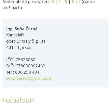
Automatické procházení:
3
|
4
|
5
|
6
|
7
(čas ve
vteřinách)
Ing. Soňa Černá
Kancelář:
obec Drmaly č. p. 81
431 11 Jirkov
IČO: 75325080
DIČ: CZ8056092462
Tel.: 608 298 494
sona.cerna@gmail.com
Fotoalbum