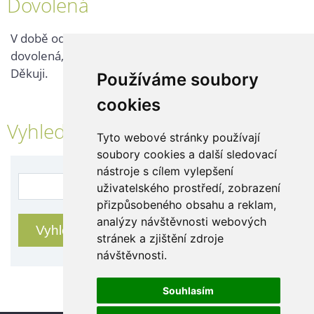
Dovolená
V době od 25. 7. - 2. 8. 2026 probíhá v naší firmě
dovolená, kontaktujte nás až po jejím ukončení.
Děkuji.
Používáme soubory
cookies
Vyhledávání
Tyto webové stránky používají
soubory cookies a další sledovací
nástroje s cílem vylepšení
uživatelského prostředí, zobrazení
přizpůsobeného obsahu a reklam,
analýzy návštěvnosti webových
stránek a zjištění zdroje
návštěvnosti.
Souhlasím