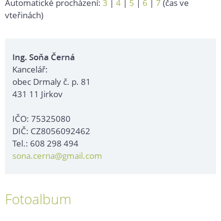
Automatické procházení:
3
|
4
|
5
|
6
|
7
(čas ve
vteřinách)
Ing. Soňa Černá
Kancelář:
obec Drmaly č. p. 81
431 11 Jirkov
IČO: 75325080
DIČ: CZ8056092462
Tel.: 608 298 494
sona.cerna@gmail.com
Fotoalbum