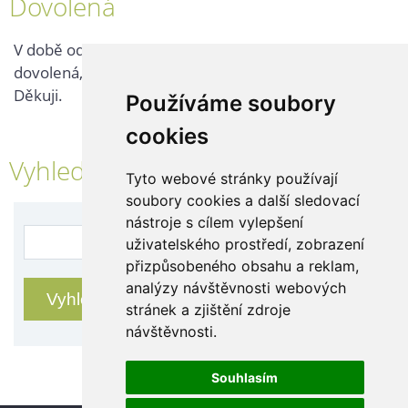
Dovolená
V době od 25. 7. - 2. 8. 2026 probíhá v naší firmě
dovolená, kontaktujte nás až po jejím ukončení.
Děkuji.
Používáme soubory
cookies
Vyhledávání
Tyto webové stránky používají
soubory cookies a další sledovací
nástroje s cílem vylepšení
uživatelského prostředí, zobrazení
přizpůsobeného obsahu a reklam,
analýzy návštěvnosti webových
stránek a zjištění zdroje
návštěvnosti.
Souhlasím